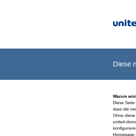
Diese n
Warum wird
Diese Seite 
dass die ne
Ohne diese 
united-doma
konfigurier
Homepage-B