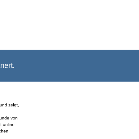
iert.
und zeigt,
Kunde von
t online
chen,